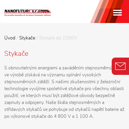
MEN
Úvod
Stykače
Stykače do 1500V
Stykače
S obnovitelnými energiemi a zaváděním stejnosměrných sítí
ve výrobě získává na významu spínání vysokých
stejnosměrných zátěží. S našimi zkušenostmi z železniční
technologie vyvíjíme spolehlivé stykače pro všechny oblasti
použití, ve kterých musí být zátěžové obvody bezpečně
zapnuty a odpojeny. Naše škála stejnosměrných a
střídavých stykačů se pohybuje od stykačů napětí baterie až
po výkonové stykače do 4 800 V a 1 100 A.